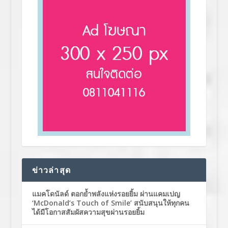
ข่าวล่าสุด
แมคโดนัลด์ ตอกย้ำพลังแห่งรอยยิ้ม ผ่านแคมเปญ
‘McDonald’s Touch of Smile’ สนับสนุนให้ทุกคน
ได้มีโอกาสสัมผัสความสุขผ่านรอยยิ้ม