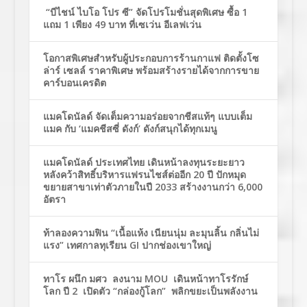
“บีไชน์ ไบโอ โปร ซี” จัดโปรโมชั่นสุดพิเศษ ซื้อ 1
แถม 1 เพียง 49 บาท ที่เซเว่น อีเลฟเว่น
โอกาสพิเศษสำหรับผู้ประกอบการร้านกาแฟ ติดตั้งโซ
ล่าร์ เซลล์ ราคาพิเศษ พร้อมสร้างรายได้จากการขาย
คาร์บอนเครดิต
แมคโดนัลด์ จัดเต็มความอร่อยจากชีสแท้ๆ แบบเต็ม
แมค กับ ‘แมคชีสซี่ ดังก์’ ดังก์สนุกได้ทุกเมนู
แมคโดนัลด์ ประเทศไทย เดินหน้าลงทุนระยะยาว
หลังคว้าสิทธิ์บริหารแฟรนไชส์ต่ออีก 20 ปี ปักหมุด
ขยายสาขาเท่าตัวภายในปี 2033 สร้างงานกว่า 6,000
อัตรา
ท้าลองความฟิน “เนื้อแห้ง เนียนนุ่ม ละมุนลิ้น กลิ่นไม่
แรง” เทศกาลทุเรียน GI ปากช่องเขาใหญ่
ทาโร ผนึก มศว ลงนาม MOU เดินหน้าทาโรรักษ์
โลก ปี 2 เปิดตัว “กล่องกู้โลก” พลิกขยะเป็นพลังงาน