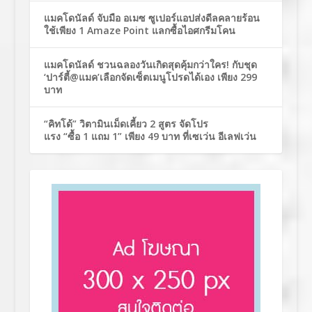
แมคโดนัลด์ จับมือ อเมซ ซูเปอร์แอปส่งดีลคลายร้อน
ใช้เพียง 1 Amaze Point แลกซื้อไอศกรีมโคน
แมคโดนัลด์ ชวนฉลองวันเกิดสุดคุ้มกว่าใคร! กับชุด
‘ปาร์ตี้@แมค’เลือกจัดเซ็ตเมนูโปรดได้เอง เพียง 299
บาท
“คิทโด้” วิตามินเม็ดเคี้ยว 2 สูตร จัดโปร
แรง “ซื้อ 1 แถม 1” เพียง 49 บาท ที่เซเว่น อีเลฟเว่น