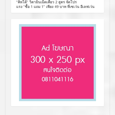
“คิทโด้” วิตามินเม็ดเคี้ยว 2 สูตร จัดโปร
แรง “ซื้อ 1 แถม 1” เพียง 49 บาท ที่เซเว่น อีเลฟเว่น