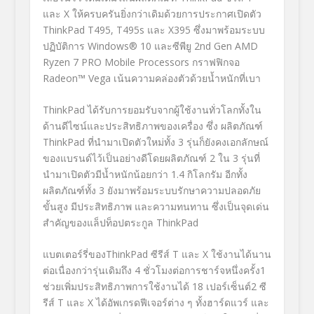
และ X ให้ครบครันยิ่งกว่าเดิมด้วยการประกาศเปิดตัว
ThinkPad T495, T495s และ X395 ซึ่งมาพร้อมระบบ
ปฏิบัติการ Windows
®
10 และซีพียู 2
nd
Gen AMD
Ryzen 7 PRO Mobile Processors กราฟฟิกจอ
Radeon™ Vega เน้นความคล่องตัวด้วยน้ำหนักที่เบา
ThinkPad ได้รับการยอมรับจากผู้ใช้งานทั่วโลกทั้งใน
ด้านดีไซน์และประสิทธิภาพของเครื่อง ซึ่ง ผลิตภัณฑ์
ThinkPad ที่นำมาเปิดตัวใหม่ทั้ง 3 รุ่นก็ยังคงเอกลักษณ์
ของแบรนด์ไว้เป็นอย่างดีโดยผลิตภัณฑ์ 2 ใน 3 รุ่นที่
นำมาเปิดตัวมีน้ำหนักน้อยกว่า 1.4 กิโลกรัม อีกทั้ง
ผลิตภัณฑ์ทั้ง 3 ยังมาพร้อมระบบรักษาความปลอดภัย
ขั้นสูง มีประสิทธิภาพ และความทนทาน ซึ่งเป็นจุดเด่น
สำคัญของแล็ปท็อปตระกูล ThinkPad
แบตเตอร์รี่ของThinkPad ซีรีส์ T และ X ใช้งานได้นาน
ต่อเนื่องกว่ารุ่นเดิมถึง 4 ชั่วโมงต่อการชาร์จหนึ่งครั้ง
1
ช่วยเพิ่มประสิทธิภาพการใช้งานได้ 18 เปอร์เซ็นต์
2
ซี
รีส์ T และ X ได้อัพเกรดฟีเจอร์ต่าง ๆ ทั้งฮาร์ดแวร์ และ