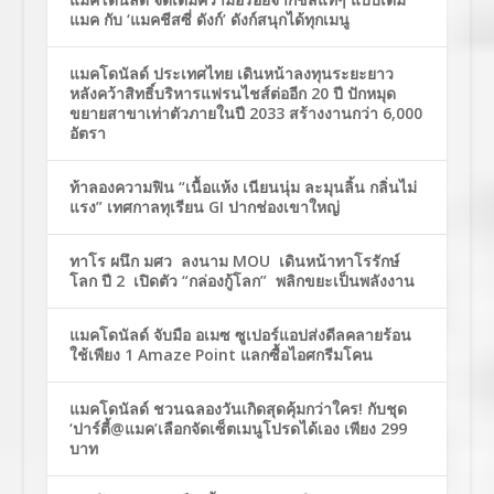
แมค กับ ‘แมคชีสซี่ ดังก์’ ดังก์สนุกได้ทุกเมนู
แมคโดนัลด์ ประเทศไทย เดินหน้าลงทุนระยะยาว
หลังคว้าสิทธิ์บริหารแฟรนไชส์ต่ออีก 20 ปี ปักหมุด
ขยายสาขาเท่าตัวภายในปี 2033 สร้างงานกว่า 6,000
อัตรา
ท้าลองความฟิน “เนื้อแห้ง เนียนนุ่ม ละมุนลิ้น กลิ่นไม่
แรง” เทศกาลทุเรียน GI ปากช่องเขาใหญ่
ทาโร ผนึก มศว ลงนาม MOU เดินหน้าทาโรรักษ์
โลก ปี 2 เปิดตัว “กล่องกู้โลก” พลิกขยะเป็นพลังงาน
แมคโดนัลด์ จับมือ อเมซ ซูเปอร์แอปส่งดีลคลายร้อน
ใช้เพียง 1 Amaze Point แลกซื้อไอศกรีมโคน
แมคโดนัลด์ ชวนฉลองวันเกิดสุดคุ้มกว่าใคร! กับชุด
‘ปาร์ตี้@แมค’เลือกจัดเซ็ตเมนูโปรดได้เอง เพียง 299
บาท