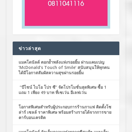
ข่าวล่าสุด
แมคโดนัลด์ ตอกย้ำพลังแห่งรอยยิ้ม ผ่านแคมเปญ
‘McDonald’s Touch of Smile’ สนับสนุนให้ทุกคน
ได้มีโอกาสสัมผัสความสุขผ่านรอยยิ้ม
“บีไชน์ ไบโอ โปร ซี” จัดโปรโมชั่นสุดพิเศษ ซื้อ 1
แถม 1 เพียง 49 บาท ที่เซเว่น อีเลฟเว่น
โอกาสพิเศษสำหรับผู้ประกอบการร้านกาแฟ ติดตั้งโซ
ล่าร์ เซลล์ ราคาพิเศษ พร้อมสร้างรายได้จากการขาย
คาร์บอนเครดิต
แมคโดนัลด์ จัดเต็มความอร่อยจากชีสแท้ๆ แบบเต็ม