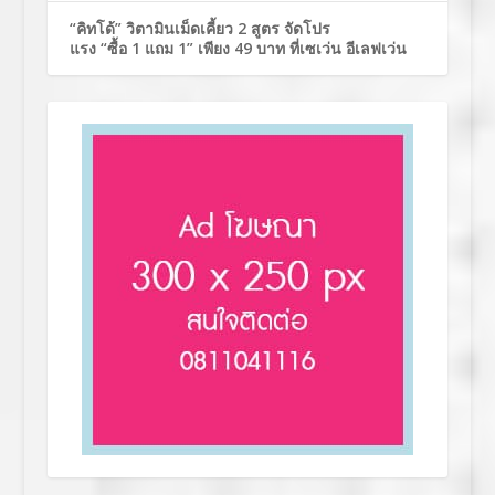
“คิทโด้” วิตามินเม็ดเคี้ยว 2 สูตร จัดโปร
แรง “ซื้อ 1 แถม 1” เพียง 49 บาท ที่เซเว่น อีเลฟเว่น