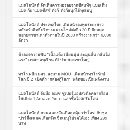
แมคโดนัลด์ จัดเต็มความอร่อยจากชีสแท้ๆ แบบเต็ม
แมค กับ ‘แมคชีสซี่ ดังก์’ ดังก์สนุกได้ทุกเมนู
แมคโดนัลด์ ประเทศไทย เดินหน้าลงทุนระยะยาว
หลังคว้าสิทธิ์บริหารแฟรนไชส์ต่ออีก 20 ปี ปักหมุด
ขยายสาขาเท่าตัวภายในปี 2033 สร้างงานกว่า 6,000
อัตรา
ท้าลองความฟิน “เนื้อแห้ง เนียนนุ่ม ละมุนลิ้น กลิ่นไม่
แรง” เทศกาลทุเรียน GI ปากช่องเขาใหญ่
ทาโร ผนึก มศว ลงนาม MOU เดินหน้าทาโรรักษ์
โลก ปี 2 เปิดตัว “กล่องกู้โลก” พลิกขยะเป็นพลังงาน
แมคโดนัลด์ จับมือ อเมซ ซูเปอร์แอปส่งดีลคลายร้อน
ใช้เพียง 1 Amaze Point แลกซื้อไอศกรีมโคน
แมคโดนัลด์ ชวนฉลองวันเกิดสุดคุ้มกว่าใคร! กับชุด
‘ปาร์ตี้@แมค’เลือกจัดเซ็ตเมนูโปรดได้เอง เพียง 299
บาท