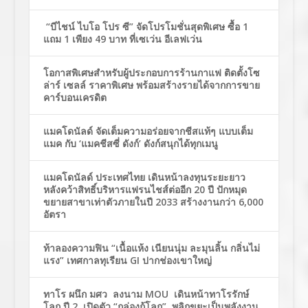
“บีไชน์ ไบโอ โปร ซี” จัดโปรโมชั่นสุดพิเศษ ซื้อ 1
แถม 1 เพียง 49 บาท ที่เซเว่น อีเลฟเว่น
โอกาสพิเศษสำหรับผู้ประกอบการร้านกาแฟ ติดตั้งโซ
ล่าร์ เซลล์ ราคาพิเศษ พร้อมสร้างรายได้จากการขาย
คาร์บอนเครดิต
แมคโดนัลด์ จัดเต็มความอร่อยจากชีสแท้ๆ แบบเต็ม
แมค กับ ‘แมคชีสซี่ ดังก์’ ดังก์สนุกได้ทุกเมนู
แมคโดนัลด์ ประเทศไทย เดินหน้าลงทุนระยะยาว
หลังคว้าสิทธิ์บริหารแฟรนไชส์ต่ออีก 20 ปี ปักหมุด
ขยายสาขาเท่าตัวภายในปี 2033 สร้างงานกว่า 6,000
อัตรา
ท้าลองความฟิน “เนื้อแห้ง เนียนนุ่ม ละมุนลิ้น กลิ่นไม่
แรง” เทศกาลทุเรียน GI ปากช่องเขาใหญ่
ทาโร ผนึก มศว ลงนาม MOU เดินหน้าทาโรรักษ์
โลก ปี 2 เปิดตัว “กล่องกู้โลก” พลิกขยะเป็นพลังงาน