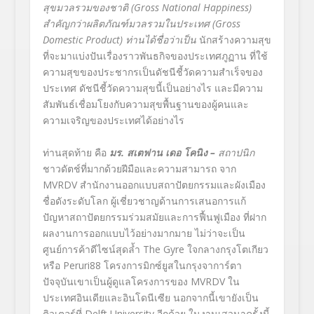
สุขมวลรวมของชาติ (
Gross National Happiness)
สำคัญกว่าผลิตภัณฑ์มวลรวมในประเทศ (Gross
Domestic Product) ท่านได้ชื่อว่าเป็น
นักสร้างความสุข
ที่จะมาแบ่งปันเรื่องราวพันธกิจของประเทศภูฏาน ที่ใช้
ความสุขของประชากรเป็นดัชนีชี้วัดความสำเร็จของ
ประเทศ ดัชนีชี้วัดความสุขนี้เป็นอย่างไร และมีความ
สัมพันธ์เชื่อมโยงกับความสุขพื้นฐานของผู้คนและ
ความเจริญของประเทศได้อย่างไร
ท่านสุดท้าย คือ
มร. สเตฟาน เดอ โคนิง –
สถาปนิก
ชาวดัตช์ที่มากด้วยฝีมือและความสามารถ จาก
MVRDV สำนักงานออกแบบสถาปัตยกรรมและผังเมือง
ชื่อดังระดับโลก ผู้เชี่ยวชาญด้านการเสนอการแก้
ปัญหาสถาปัตยกรรมร่วมสมัยและการฟื้นฟูเมือง ที่ฝาก
ผลงานการออกแบบไว้อย่างมากมาย ไม่ว่าจะเป็น
ศูนย์การค้าดีไซน์สุดล้ำ The Gyre ใจกลางกรุงโตเกียว
หรือ Peruri88 โครงการมิกซ์ยูสในกรุงจาการ์ตา
ปัจจุบันเขาเป็นผู้ดูแลโครงการของ MVRDV ใน
ประเทศอินเดียและอินโดนีเซีย นอกจากนี้เขายังเป็น
ติวเตอร์ที่ Delft University อีกด้วย ในงานเสวนาครั้งนี้