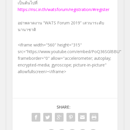
เป็นต้นไปที่
https://risc.in.th/watsforum/registration/#register
อย่าพลาดงาน “WATS Forum 2019” เสวนาระดับ
นานาชาติ
<iframe width="560" height="315"
src="https://www.youtube.com/embed/PoQ36SGlBBU"
frameborder="0" allow="accelerometer; autoplay;
encrypted-media; gyroscope; picture-in-picture"
allowfullscreen></iframe>
SHARE: