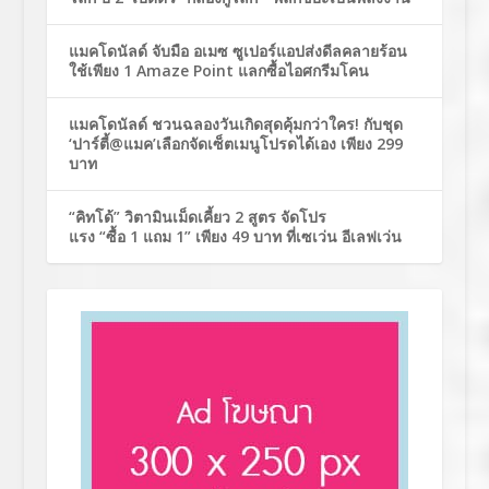
แมคโดนัลด์ จับมือ อเมซ ซูเปอร์แอปส่งดีลคลายร้อน
ใช้เพียง 1 Amaze Point แลกซื้อไอศกรีมโคน
แมคโดนัลด์ ชวนฉลองวันเกิดสุดคุ้มกว่าใคร! กับชุด
‘ปาร์ตี้@แมค’เลือกจัดเซ็ตเมนูโปรดได้เอง เพียง 299
บาท
“คิทโด้” วิตามินเม็ดเคี้ยว 2 สูตร จัดโปร
แรง “ซื้อ 1 แถม 1” เพียง 49 บาท ที่เซเว่น อีเลฟเว่น