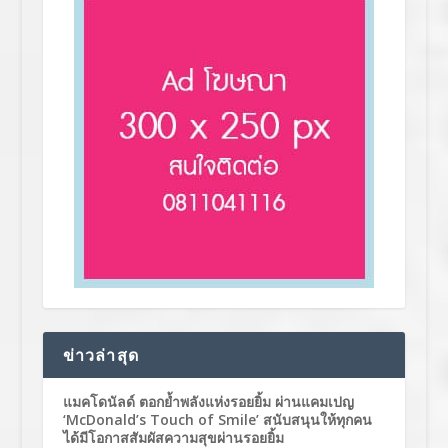
ข่าวล่าสุด
แมคโดนัลด์ ตอกย้ำพลังแห่งรอยยิ้ม ผ่านแคมเปญ
‘McDonald’s Touch of Smile’ สนับสนุนให้ทุกคน
ได้มีโอกาสสัมผัสความสุขผ่านรอยยิ้ม