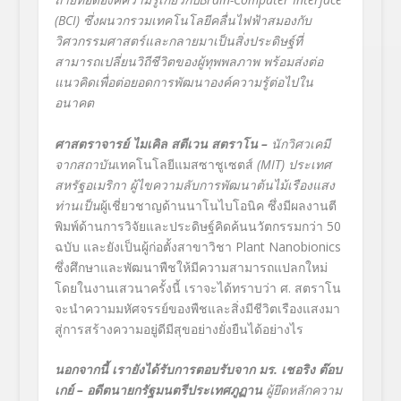
(BCI) ซึ่งผนวกรวมเทคโนโลยีคลื่นไฟฟ้าสมองกับ
วิศวกรรมศาสตร์และกลายมาเป็นสิ่งประดิษฐ์ที่
สามารถเปลี่ยนวิถีชีวิตของผู้ทุพพลภาพ พร้อมส่งต่อ
แนวคิดเพื่อต่อยอดการพัฒนาองค์ความรู้ต่อไปใน
อนาคต
ศาสตราจารย์ ไมเคิล สตีเวน สตราโน –
นักวิศวเคมี
จากสถาบัน
เทคโนโลยีแมสซาชูเซตส์
(
MIT) ประเทศ
สหรัฐอเมริกา ผู้ไขความลับการพัฒนาต้นไม้เรืองแสง
ท่านเป็น
ผู้เชี่ยวชาญด้านนาโนไบโอนิค ซึ่งมีผลงานตี
พิมพ์ด้านการวิจัยและประดิษฐ์คิดค้นนวัตกรรมกว่า 50
ฉบับ และยังเป็นผู้ก่อตั้งสาขาวิชา Plant Nanobionics
ซึ่งศึกษาและพัฒนาพืชให้มีความสามารถแปลกใหม่
โดยในงานเสวนาครั้งนี้ เราจะได้ทราบว่า ศ. สตราโน
จะนำความมหัศจรรย์ของพืชและสิ่งมีชีวิตเรืองแสงมา
สู่การสร้างความอยู่ดีมีสุขอย่างยั่งยืนได้อย่างไร
นอกจากนี้ เรายังได้รับการตอบรับจาก มร. เชอริง ต๊อบ
เกย์ – อดีตนายกรัฐมนตรีประเทศภูฏาน
ผู้ยึดหลักความ