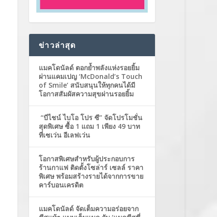
ข่าวล่าสุด
แมคโดนัลด์ ตอกย้ำพลังแห่งรอยยิ้ม
ผ่านแคมเปญ ‘McDonald’s Touch
of Smile’ สนับสนุนให้ทุกคนได้มี
โอกาสสัมผัสความสุขผ่านรอยยิ้ม
“บีไชน์ ไบโอ โปร ซี” จัดโปรโมชั่น
สุดพิเศษ ซื้อ 1 แถม 1 เพียง 49 บาท
ที่เซเว่น อีเลฟเว่น
โอกาสพิเศษสำหรับผู้ประกอบการ
ร้านกาแฟ ติดตั้งโซล่าร์ เซลล์ ราคา
พิเศษ พร้อมสร้างรายได้จากการขาย
คาร์บอนเครดิต
แมคโดนัลด์ จัดเต็มความอร่อยจาก