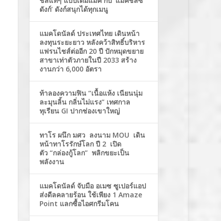
ชีสแท้ๆ แบบเต็มแมค กับ ‘แมคชีสซี่
ดังก์’ ดังก์สนุกได้ทุกเมนู
แมคโดนัลด์ ประเทศไทย เดินหน้า
ลงทุนระยะยาว หลังคว้าสิทธิ์บริหาร
แฟรนไชส์ต่ออีก 20 ปี ปักหมุดขยาย
สาขาเท่าตัวภายในปี 2033 สร้าง
งานกว่า 6,000 อัตรา
ท้าลองความฟิน “เนื้อแห้ง เนียนนุ่ม
ละมุนลิ้น กลิ่นไม่แรง” เทศกาล
ทุเรียน GI ปากช่องเขาใหญ่
ทาโร ผนึก มศว ลงนาม MOU เดิน
หน้าทาโรรักษ์โลก ปี 2 เปิด
ตัว “กล่องกู้โลก” พลิกขยะเป็น
พลังงาน
แมคโดนัลด์ จับมือ อเมซ ซูเปอร์แอป
ส่งดีลคลายร้อน ใช้เพียง 1 Amaze
Point แลกซื้อไอศกรีมโคน