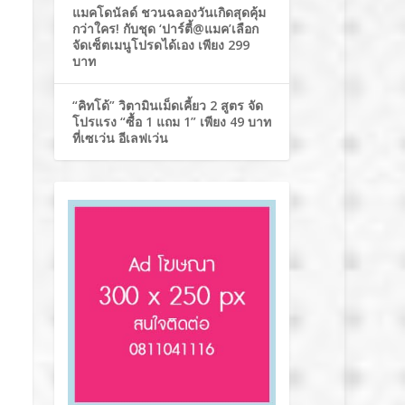
แมคโดนัลด์ ชวนฉลองวันเกิดสุดคุ้ม
กว่าใคร! กับชุด ‘ปาร์ตี้@แมค’เลือก
จัดเซ็ตเมนูโปรดได้เอง เพียง 299
บาท
“คิทโด้” วิตามินเม็ดเคี้ยว 2 สูตร จัด
โปรแรง “ซื้อ 1 แถม 1” เพียง 49 บาท
ที่เซเว่น อีเลฟเว่น