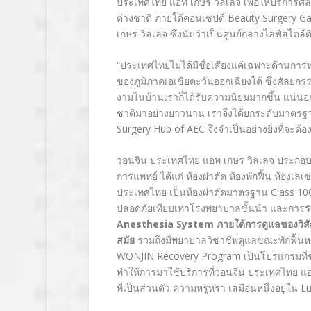
ประเทศไทย แอท เกษร วิลเลจ เพื่อให้บริกา
ต่างชาติ ภายใต้คอนเซปต์ Beauty Surgery Galler
เกษร วิลเลจ ซึ่งนับว่าเป็นศูนย์กลางไลฟ์สไตล์
“ประเทศไทยไม่ได้มีชื่อเสียงแค่เฉพาะด้านการท
ของภูมิภาคเอเชียตะวันออกเฉียงใต้ ซึ่งศัลยก
งามในบ้านเราก็ได้รับความนิยมมากขึ้น แน่นอ
ชาติมาอย่างยาวนาน เราจึงได้ยกระดับมาตร
Surgery Hub of AEC จึงจำเป็นอย่างยิ่งที่จะต
วอนจิน ประเทศไทย แอท เกษร วิลเลจ ประกอบด
การแพทย์ ได้แก่ ห้องผ่าตัด ห้องพักฟื้น ห้องเ
ประเทศไทย เป็นห้องผ่าตัดมาตรฐาน Class 10
ปลอดภัยเทียบเท่าโรงพยาบาลชั้นนำ และการ
ร
Anesthesia System ภายใต้การดูแลของวิสัญญี
สมัย
รวมถึงมีพยาบาลวิชาชีพดูแลขณะพักฟื้นหลั
WONJIN Recovery Program เป็นโปรแกรมที่ช่วยใ
ทำให้การมาใช้บริการที่วอนจิน ประเทศไทย แอ
ที่เป็นส่วนตัว ความหรูหรา เสมือนหนึ่งอยู่ใน L