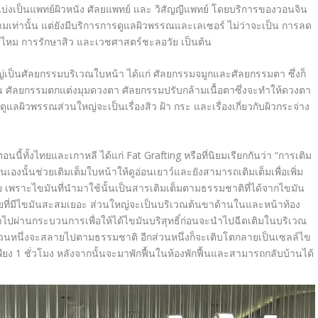
ยแบ่งเป็นแพทย์ผิวหนัง ศัลยแพทย์ และ วิสัญญีแพทย์ โดยบริการของวอนจิน
เท่านั้น แต่ยังมีบริการการดูแลผิวพรรณและเลเซอร์ ไม่ว่าจะเป็น การลด
อยไหม การรักษาสิว และเวชศาสตร์ชะลอวัย เป็นต้น
่เป็นศัลยกรรมบริเวณใบหน้า ได้แก่ ศัลยกรรมจมูกและศัลยกรรมตา ซึ่งก็
้น ศัลยกรรมตกแต่งมุมดวงตา ศัลยกรรมปรับกล้ามเนื้อตาซึ่งจะทำให้ดวงตา
แลผิวพรรณส่วนใหญ่จะเป็นเรื่องสิว ฝ้า กระ และเรื่องเกี่ยวกับผิวกระจ่าง
อนนี้ทั้งไทยและเกาหลี ได้แก่ Fat Grafting หรือที่นิยมเรียกกันว่า “การเติม
งนั้นช่วยเติมเต็มใบหน้าให้ดูอ่อนเยาว์และยังสามารถเติมเต็มเพื่อเพิ่ม
ย เพราะไขมันที่นำมาใช้นั้นเป็นสารเติมเต็มตามธรรมชาติที่ได้จากไขมัน
ที่มีไขมันสะสมเยอะ ส่วนใหญ่จะเป็นบริเวณต้นขาด้านในและหน้าท้อง
ำไปผ่านกระบวนการเพื่อให้ได้ไขมันบริสุทธิ์ก่อนจะนำไปฉีดเติมในบริเวณ
ส่วนหนึ่งจะสลายไปตามธรรมชาติ อีกส่วนหนึ่งก็จะเติบโตกลายเป็นเซลล์ไข
ียง 1 ชั่วโมง หลังจากนั้นจะมาพักฟื้นในห้องพักฟื้นและสามารถกลับบ้านได้