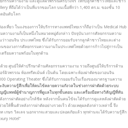
รศัลยกรรมความงาม และดูแลผิวพรรณครบวงจร ให้กับลูกค้าชาวไทยและชาว
y ที่ถือได้ว่าเป็นที่แรกของโลก บนเนื้อที่กว่า 1,400 ตร.ม. ของชั้น 10
ติดอันดับโลก
่องเที่ยว ในแง่ของการให้บริการทางแพทย์ไทยเราก็ถือว่าเป็น Medical Hub
รรมความงามก็เป็นหนึ่งในหมวดหมู่ดังกล่าว ปัจจุบันวงการศัลยกรรมความ
นว่าวอนจิน ประเทศไทย ซึ่งได้รับการยอมรับจากลูกค้าชาวไทยและต่าง
ฐานของวงการศัลยกรรมความงามในประเทศไทยด้วยการก้าวไปสู่การเป็น
้องเตรียมความพร้อมในทุกด้าน
้วย ศูนย์ให้คำปรึกษาด้านศัลยกรรมความงาม รวมถึงศูนย์ให้บริการด้าน
ลเซอร์ผิวพรรณ ห้องทรีตเม้นต์ เป็นต้น โดยเฉพาะห้องผ่าตัดของวอนจิน
000 Operating Theater ซึ่งได้รับการยอมรับในเรื่องของมาตรฐานความ
ะงับความรู้สึกเพื่อให้คนไข้คลายความกังวลในช่วงการผ่าตัดด้วยระบบ
แพทย์ผู้ชำนาญการที่ดูแลในทุกขั้นตอน และเครื่องมือทางวิสัญญีที่ทัน
งการผ่าตัดอย่างใกล้ชิด หลังจากนั้นคนไข้จะได้รับการดูแลหลังผ่าตัดด้วย
ห้ฟื้นตัวหลังการผ่าตัดอย่างรวดเร็ว ด้วยเหตุผลดังกล่าวเหล่านี้ จึง
ท เกษร วิลเลจ นอกจากจะสวยและปลอดภัยแล้ว ทุกท่านจะได้รับความรู้สึก
uxury Hotel”