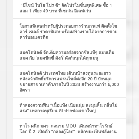
“บีไชน์ ไบโอ โปร ซี” จัดโปรโมชั่นสุดพิเศษ ซื้อ 1
แถม 1 เพียง 49 บาท ที่เซเว่น อีเลฟเว่น
โอกาสพิเศษสำหรับผู้ประกอบการร้านกาแฟ ติดตั้งโซ
ล่าร์ เซลล์ ราคาพิเศษ พร้อมสร้างรายได้จากการขาย
คาร์บอนเครดิต
แมคโดนัลด์ จัดเต็มความอร่อยจากชีสแท้ๆ แบบเต็ม
แมค กับ ‘แมคชีสซี่ ดังก์’ ดังก์สนุกได้ทุกเมนู
แมคโดนัลด์ ประเทศไทย เดินหน้าลงทุนระยะยาว
หลังคว้าสิทธิ์บริหารแฟรนไชส์ต่ออีก 20 ปี ปักหมุด
ขยายสาขาเท่าตัวภายในปี 2033 สร้างงานกว่า 6,000
อัตรา
ท้าลองความฟิน “เนื้อแห้ง เนียนนุ่ม ละมุนลิ้น กลิ่นไม่
แรง” เทศกาลทุเรียน GI ปากช่องเขาใหญ่
ทาโร ผนึก มศว ลงนาม MOU เดินหน้าทาโรรักษ์
โลก ปี 2 เปิดตัว “กล่องกู้โลก” พลิกขยะเป็นพลังงาน