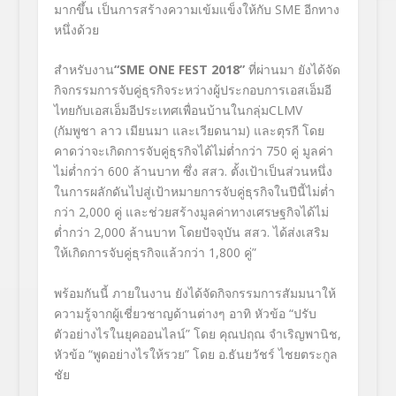
มากขึ้น เป็นการสร้างความเข้มแข็งให้กับ SME อีกทาง
หนึ่งด้วย
สำหรับงาน
“SME ONE FEST 2018”
ที่ผ่านมา ยังได้จัด
กิจกรรมการจับคู่ธุรกิจระหว่างผู้ประกอบการเอสเอ็มอี
ไทยกับเอสเอ็มอีประเทศเพื่อนบ้านในกลุ่มCLMV
(กัมพูชา ลาว เมียนมา และเวียดนาม) และตุรกี โดย
คาดว่าจะเกิดการจับคู่ธุรกิจได้ไม่ต่ำกว่า 750 คู่ มูลค่า
ไม่ต่ำกว่า 600 ล้านบาท ซึ่ง สสว. ตั้งเป้าเป็นส่วนหนึ่ง
ในการผลักดันไปสู่เป้าหมายการจับคู่ธุรกิจในปีนี้ไม่ต่ำ
กว่า 2,000 คู่ และช่วยสร้างมูลค่าทางเศรษฐกิจได้ไม่
ต่ำกว่า 2,000 ล้านบาท โดยปัจจุบัน สสว. ได้ส่งเสริม
ให้เกิดการจับคู่ธุรกิจแล้วกว่า 1,800 คู่”
พร้อมกันนี้ ภายในงาน ยังได้จัดกิจกรรมการสัมมนาให้
ความรู้จากผู้เชี่ยวชาญด้านต่างๆ อาทิ หัวข้อ “ปรับ
ตัวอย่างไรในยุคออนไลน์” โดย คุณปฤณ จำเริญพานิช,
หัวข้อ “พูดอย่างไรให้รวย” โดย อ.ธันยวัชร์ ไชยตระกูล
ชัย