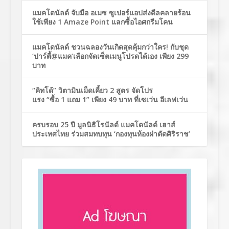
แมคโดนัลด์ จับมือ อเมซ ซูเปอร์แอปส่งดีลคลายร้อน
ใช้เพียง 1 Amaze Point แลกซื้อไอศกรีมโคน
แมคโดนัลด์ ชวนฉลองวันเกิดสุดคุ้มกว่าใคร! กับชุด
‘ปาร์ตี้@แมค’เลือกจัดเซ็ตเมนูโปรดได้เอง เพียง 299
บาท
“คิทโด้” วิตามินเม็ดเคี้ยว 2 สูตร จัดโปร
แรง “ซื้อ 1 แถม 1” เพียง 49 บาท ที่เซเว่น อีเลฟเว่น
ครบรอบ 25 ปี มูลนิธิโรนัลด์ แมคโดนัลด์ เฮาส์
ประเทศไทย ร่วมสมทบทุน ‘กองทุนห้องผ่าตัดศิริราช’