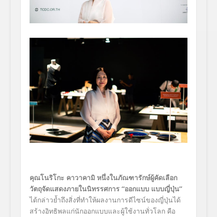
คุณโนริโกะ คาวาคามิ หนึ่งในภัณฑารักษ์ผู้คัดเลือก
วัตถุจัดแสดงภายในนิทรรศการ “ออกแบบ แบบญี่ปุ่น”
ได้กล่าวย้ำถึงสิ่งที่ทำให้ผลงานการดีไซน์ของญี่ปุ่นได้
สร้างอิทธิพลแก่นักออกแบบและผู้ใช้งานทั่วโลก คือ