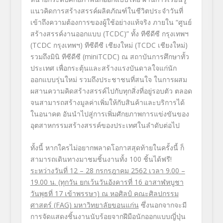
แนวคิดการสร้างสรรค์ผลิตภัณฑ์ในชีวิตประจำวันที่
เข้าถึงความต้องการของผู้ใช้อย่างแท้จริง ภายใน “ศูนย์
สร้างสรรค์งานออกแบบ (TCDC)” ทั้ง ทีซีดีซี กรุงเทพฯ
(TCDC กรุงเทพฯ) ทีซีดีซี เชียงใหม่ (TCDC เชียงใหม่)
รวมถึงมินิ ทีซีดีซี (miniTCDC) ณ สถาบันการศึกษาทั้ว
ประเทศ เพื่อกระตุ้นและสร้างแรงบันดาลใจแก่นัก
ออกแบบรุ่นใหม่ รวมถึงประชาชนที่สนใจ ในการผสม
ผสานความคิดสร้างสรรค์ไปกับทุกสิ่งที่อยู่รอบตัว ตลอด
จนสามารถสร้างมูลค่าเพิ่มให้กับสินค้าและบริการได้
ในอนาคต อันนำไปสู่การเพิ่มศักยภาพการแข่งขันของ
อุตสาหกรรมสร้างสรรค์ของประเทศในลำดับต่อไป
ทั้งนี้ หากใครไม่อยากพลาดโอกาสสุดท้ายในครั้งนี้ ก็
สามารถเดินทางมาชมชิ้นงานทั้ง 100 ชิ้นได้ฟรี!
ระหว่างวันที่
12 – 28 กรกรฎาคม 2562 เวลา 9.00 –
19.00 น. (ทุกวัน ยกเว้นวันอังคารที่ 16 อาสาฬหบูชา
วันพุธที่ 17 เข้าพรรษา) ณ หอศิลป์ คณะศิลปกรรม
ศาสตร์ (FAG) มหาวิทยาลัยขอนแก่น
ซึ่งนอกจากจะมี
การจัดแสดงชิ้นงานนับร้อยจากฝีมือนักออกแบบญี่ปุ่น