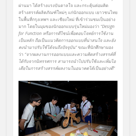
ผ่านมา ได้สร้างแรงบันดาลใจ และกระตุ้นต่อมคิด
สร้างสรรค์ผลิตภัณฑ์ใหม่ๆ แก่นักออกแบบ เยาวชนไทย
ในพื้นที่กรุงเทพฯ และเชียงใหม่ ที่เข้าร่วมชมเป็นอย่าง
มาก โดยในมุมของนักออกแบบรุ่นใหม่มองว่า
“
Design
for Function หรือการดีไซน์เพื่อตอบโจทย์การใช้งาน
เป็นหลัก ถือเป็นแนวคิดการออกแบบที่น่าสนใจ และยัง
คงนำมาปรับใช้ได้จนถึงปัจจุบัน”
ขณะที่นักศึกษามอง
ว่า
“จากผลงานการออกแบบและความคิดสร้างสรรค์ที่
ได้รับจากนิทรรศการ สามารถนำไปปรับใช้และเพิ่มไอ
เดียในการสร้างสรรค์ผลงานในอนาคตได้เป็นอย่างดี”