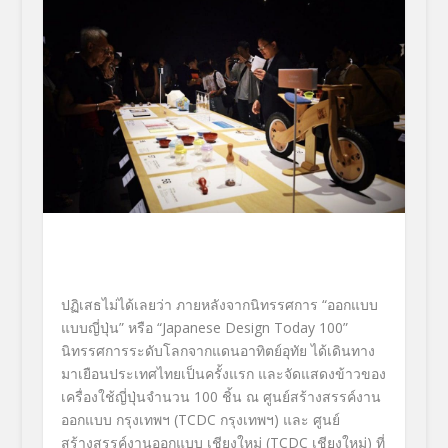
ปฏิเสธไม่ได้เลยว่า ภายหลังจากนิทรรศการ “ออกแบบ
แบบญี่ปุ่น” หรือ “Japanese Design Today 100”
นิทรรศการระดับโลกจากแดนอาทิตย์อุทัย ได้เดินทาง
มาเยือนประเทศไทยเป็นครั้งแรก และจัดแสดงข้าวของ
เครื่องใช้ญี่ปุ่นจำนวน 100 ชิ้น ณ ศูนย์สร้างสรรค์งาน
ออกแบบ กรุงเทพฯ (TCDC กรุงเทพฯ) และ ศูนย์
สร้างสรรค์งานออกแบบ เชียงใหม่ (TCDC เชียงใหม่) ที่