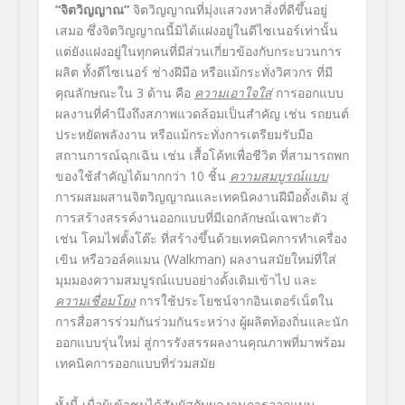
“จิตวิญญาณ”
จิตวิญญาณที่มุ่งแสวงหาสิ่งที่ดีขึ้นอยู่
เสมอ ซึ่งจิตวิญญาณนี้มิได้แฝงอยู่ในดีไซเนอร์เท่านั้น
แต่ยังแฝงอยู่ในทุกคนที่มีส่วนเกี่ยวข้องกับกระบวนการ
ผลิต ทั้งดีไซเนอร์ ช่างฝีมือ หรือแม้กระทั่งวิศวกร ที่มี
คุณลักษณะใน 3 ด้าน คือ
ความเอาใจใส่
การออกแบบ
ผลงานที่คำนึงถึงสภาพแวดล้อมเป็นสำคัญ เช่น รถยนต์
ประหยัดพลังงาน หรือแม้กระทั่งการเตรียมรับมือ
สถานการณ์ฉุกเฉิน เช่น เสื้อโค้ทเพื่อชีวิต ที่สามารถพก
ของใช้สำคัญได้มากกว่า 10 ชิ้น
ความสมบูรณ์แบบ
การผสมผสานจิตวิญญาณและเทคนิคงานฝีมือดั้งเดิม สู่
การสร้างสรรค์งานออกแบบที่มีเอกลักษณ์เฉพาะตัว
เช่น โคมไฟตั้งโต๊ะ ที่สร้างขึ้นด้วยเทคนิคการทำเครื่อง
เขิน หรือวอล์คแมน (Walkman) ผลงานสมัยใหม่ที่ใส่
มุมมองความสมบูรณ์แบบอย่างดั้งเดิมเข้าไป และ
ความเชื่อมโยง
การใช้ประโยชน์จากอินเตอร์เน็ตใน
การสื่อสารร่วมกันร่วมกันระหว่าง ผู้ผลิตท้องถิ่นและนัก
ออกแบบรุ่นใหม่ สู่การรังสรรผลงานคุณภาพที่มาพร้อม
เทคนิคการออกแบบที่ร่วมสมัย
ทั้งนี้ เมื่อผู้เข้าชมได้สัมผัสกับผลงานการออกแบบ