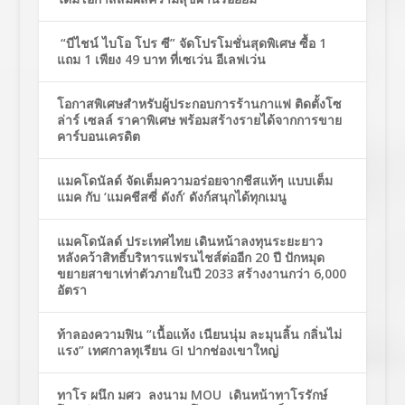
“บีไชน์ ไบโอ โปร ซี” จัดโปรโมชั่นสุดพิเศษ ซื้อ 1
แถม 1 เพียง 49 บาท ที่เซเว่น อีเลฟเว่น
โอกาสพิเศษสำหรับผู้ประกอบการร้านกาแฟ ติดตั้งโซ
ล่าร์ เซลล์ ราคาพิเศษ พร้อมสร้างรายได้จากการขาย
คาร์บอนเครดิต
แมคโดนัลด์ จัดเต็มความอร่อยจากชีสแท้ๆ แบบเต็ม
แมค กับ ‘แมคชีสซี่ ดังก์’ ดังก์สนุกได้ทุกเมนู
แมคโดนัลด์ ประเทศไทย เดินหน้าลงทุนระยะยาว
หลังคว้าสิทธิ์บริหารแฟรนไชส์ต่ออีก 20 ปี ปักหมุด
ขยายสาขาเท่าตัวภายในปี 2033 สร้างงานกว่า 6,000
อัตรา
ท้าลองความฟิน “เนื้อแห้ง เนียนนุ่ม ละมุนลิ้น กลิ่นไม่
แรง” เทศกาลทุเรียน GI ปากช่องเขาใหญ่
ทาโร ผนึก มศว ลงนาม MOU เดินหน้าทาโรรักษ์