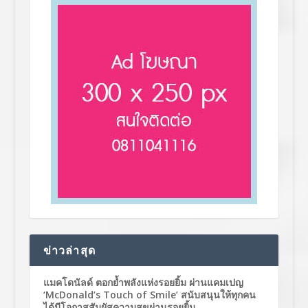
ข่าวล่าสุด
แมคโดนัลด์ ตอกย้ำพลังแห่งรอยยิ้ม ผ่านแคมเปญ
‘McDonald’s Touch of Smile’ สนับสนุนให้ทุกคน
ได้มีโอกาสสัมผัสความสุขผ่านรอยยิ้ม