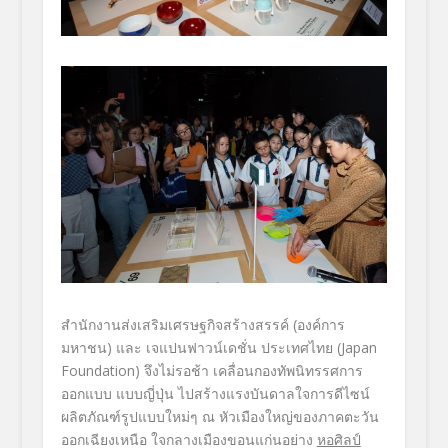
สำนักงานส่งเสริมเศรษฐกิจสร้างสรรค์ (องค์การ
มหาชน) และ เจแปนฟาวน์เดชั่น ประเทศไทย (Japan
Foundation) จึงไม่รอช้า เคลื่อนกองทัพนิทรรศการ
ออกแบบ แบบญี่ปุ่น ไปสร้างแรงบันดาลใจการดีไซน์
ผลิตภัณฑ์รูปแบบใหม่ๆ ณ หัวเมืองใหญ่ของภาคตะวัน
ออกเฉียงเหนือ ใจกลางเมืองขอนแก่นอย่าง
หอศิลป์