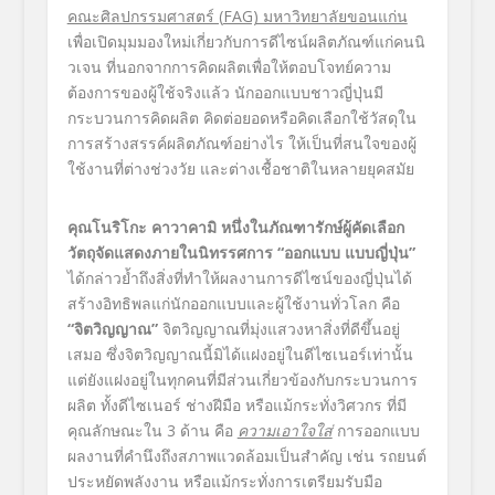
คณะศิลปกรรมศาสตร์ (
FAG) มหาวิทยาลัยขอนแก่น
เพื่อเปิดมุมมองใหม่เกี่ยวกับการดีไซน์ผลิตภัณฑ์แก่คนนิ
วเจน ที่นอกจากการคิดผลิตเพื่อให้ตอบโจทย์ความ
ต้องการของผู้ใช้จริงแล้ว นักออกแบบชาวญี่ปุ่นมี
กระบวนการคิดผลิต คิดต่อยอดหรือคิดเลือกใช้วัสดุใน
การสร้างสรรค์ผลิตภัณฑ์อย่างไร ให้เป็นที่สนใจของผู้
ใช้งานที่ต่างช่วงวัย และต่างเชื้อชาติในหลายยุคสมัย
คุณโนริโกะ คาวาคามิ หนึ่งในภัณฑารักษ์ผู้คัดเลือก
วัตถุจัดแสดงภายในนิทรรศการ “ออกแบบ แบบญี่ปุ่น”
ได้กล่าวย้ำถึงสิ่งที่ทำให้ผลงานการดีไซน์ของญี่ปุ่นได้
สร้างอิทธิพลแก่นักออกแบบและผู้ใช้งานทั่วโลก คือ
“จิตวิญญาณ”
จิตวิญญาณที่มุ่งแสวงหาสิ่งที่ดีขึ้นอยู่
เสมอ ซึ่งจิตวิญญาณนี้มิได้แฝงอยู่ในดีไซเนอร์เท่านั้น
แต่ยังแฝงอยู่ในทุกคนที่มีส่วนเกี่ยวข้องกับกระบวนการ
ผลิต ทั้งดีไซเนอร์ ช่างฝีมือ หรือแม้กระทั่งวิศวกร ที่มี
คุณลักษณะใน 3 ด้าน คือ
ความเอาใจใส่
การออกแบบ
ผลงานที่คำนึงถึงสภาพแวดล้อมเป็นสำคัญ เช่น รถยนต์
ประหยัดพลังงาน หรือแม้กระทั่งการเตรียมรับมือ