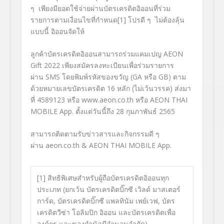
ๆ
เพียงมียอดใช้จ่ายผ่านบัตรเครดิตอิออนที่ร่วม
รายการตามเงื่อนไขที่กำหนด
[1]
โปรดี ๆ
ไม่ต้องลุ้น
แบบนี้ อิออนจัดให้
ลูกค้าบัตรเครดิตอิออนสามารถร่วมแคมเปญ
AEON
Gift 2022
เพียงสมัครลงทะเบียนเพื่อร่วมรายการ
ผ่าน
SMS
โดยพิมพ์รหัสของขวัญ (
GA
หรือ
GB)
ตาม
ด้วยหมายเลขบัตรเครดิต
16
หลัก (ไม่เว้นวรรค) ส่งมา
ที่
4589123
หรือ
www.aeon.co.th
หรือ
AEON THAI
MOBILE
App.
ตั้งแต่วันนี้ถึง
28
กุมภาพันธ์
2565
สามารถติดตามรับข่าวสารและกิจกรรมดี ๆ
ผ่าน
aeon.co.th
& AEON THAI MOBILE App.
[1]
สิทธิพิเศษสำหรับผู้ถือบั
ตรเครดิตอิออนทุก
ประเภท (ยกเว้น บัตรเครดิตบิ๊กซี เวิลด์ มาสเตอร์
การ์ด
,
บัตรเครดิตบิ๊กซี แพลทินัม เพย์เวฟ
,
บัตร
เครดิตวีซ่า โอลิมปิก อิออน และบัตรเครดิตเพื่อ
องค์กร และของกำนัลมีจำนวนจำกัด
)