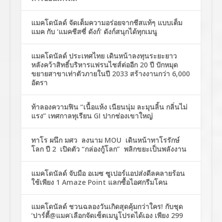
แมคโดนัลด์ จัดเต็มความอร่อยจากชีสแท้ๆ แบบเต็ม
แมค กับ ‘แมคชีสซี่ ดังก์’ ดังก์สนุกได้ทุกเมนู
แมคโดนัลด์ ประเทศไทย เดินหน้าลงทุนระยะยาว
หลังคว้าสิทธิ์บริหารแฟรนไชส์ต่ออีก 20 ปี ปักหมุด
ขยายสาขาเท่าตัวภายในปี 2033 สร้างงานกว่า 6,000
อัตรา
ท้าลองความฟิน “เนื้อแห้ง เนียนนุ่ม ละมุนลิ้น กลิ่นไม่
แรง” เทศกาลทุเรียน GI ปากช่องเขาใหญ่
ทาโร ผนึก มศว ลงนาม MOU เดินหน้าทาโรรักษ์
โลก ปี 2 เปิดตัว “กล่องกู้โลก” พลิกขยะเป็นพลังงาน
แมคโดนัลด์ จับมือ อเมซ ซูเปอร์แอปส่งดีลคลายร้อน
ใช้เพียง 1 Amaze Point แลกซื้อไอศกรีมโคน
แมคโดนัลด์ ชวนฉลองวันเกิดสุดคุ้มกว่าใคร! กับชุด
‘ปาร์ตี้@แมค’เลือกจัดเซ็ตเมนูโปรดได้เอง เพียง 299